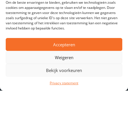
Om de beste ervaringen te bieden, gebruiken we technologieën zoals
cookies om apparaatgegevens op te slaan en/of te raadplegen. Door
toestemming te geven voor deze technologieën kunnen we gegevens
zoals surfgedrag of unieke ID's op deze site verwerken. Het niet geven
van toestemming of het intrekken van toestemming kan een negatieve
invloed hebben op bepaalde functies.
Accepteren
Bezorgen
Weigeren
Bezorgen doen wij op heel Walcheren tussen 11:00 en
13:00.
Bekijk voorkeuren
Hiervoor rekenen wij € 2,50.
Privacy statement
Voor bestellingen onder de € 30,- rekenen we een toeslag
van € 1,50.
Overige plaatsen en tijden in overleg.
Onze bezorgers rijden routes met meerdere adressen.
Hierdoor kunnen wij geen exacte tijden garanderen.
You
Toch een vaste bezorgtijd nodig? We denken graag met u