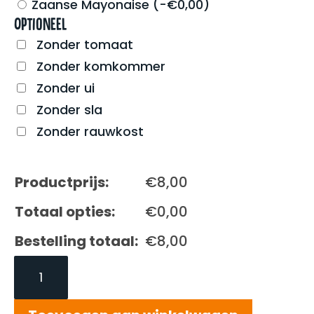
Zaanse Mayonaise
(
-
€
0,00
)
Optioneel
Zonder tomaat
Zonder komkommer
Zonder ui
Zonder sla
Zonder rauwkost
Productprijs:
€
8,00
Totaal opties:
€
0,00
Bestelling totaal:
€
8,00
Gezond;
Kaas,
ei
&