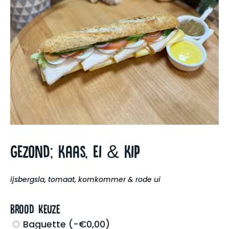
Gezond; Kaas, ei & Kip
ijsbergsla, tomaat, komkommer & rode ui
Brood keuze
Baguette
(
-
€
0,00
)