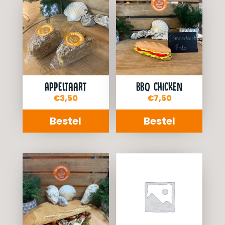
Appeltaart
BBQ Chicken
€
3,50
€
7,50
Bestel
Bestel