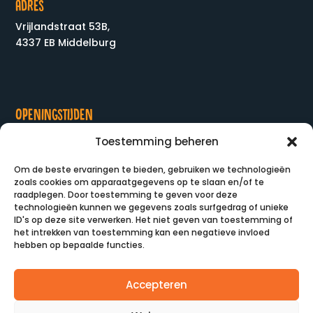
Adres
Vrijlandstraat 53B,
4337 EB Middelburg
Openingstijden
Maandag
:
09:30-15:00
Toestemming beheren
Dinsdag
:
09:30-15:00
Om de beste ervaringen te bieden, gebruiken we technologieën
Woensdag
:
09:30-15:00
zoals cookies om apparaatgegevens op te slaan en/of te
Donderdag
:
09:30-15:00
raadplegen. Door toestemming te geven voor deze
Vrijdag
:
10:00-15:00
technologieën kunnen we gegevens zoals surfgedrag of unieke
ID's op deze site verwerken. Het niet geven van toestemming of
het intrekken van toestemming kan een negatieve invloed
hebben op bepaalde functies.
Accepteren
AGENDA