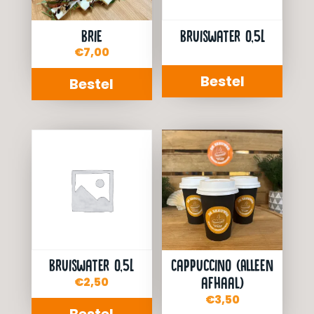
Brie
Bruiswater 0,5L
€
7,00
Bestel
Bestel
Bruiswater 0,5L
Cappuccino (Alleen
afhaal)
€
2,50
€
3,50
Bestel