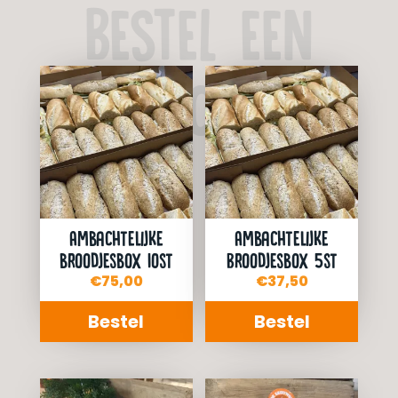
BESTEL EEN
BROODJE!
Ambachtelijke
Ambachtelijke
broodjesbox 10st
Broodjesbox 5st
€
75,00
€
37,50
Bestel
Bestel